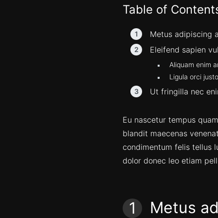
Table of Content
Metus adipiscing
Eleifend sapien vu
Aliquam enim a
Ligula orci just
Ut fringilla nec en
Eu nascetur tempus quam 
blandit maecenas venenati
condimentum felis tellus 
dolor donec leo etiam pell
Metus ad