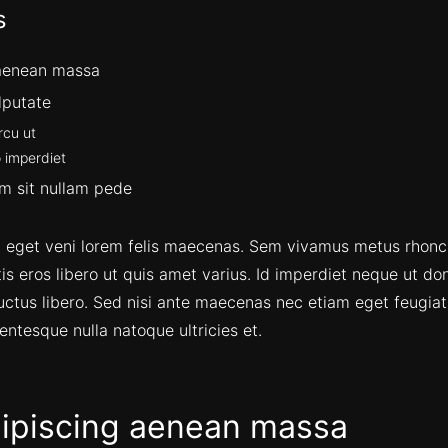
s
 aenean massa
lputate
rcu ut
o imperdiet
im sit nullam pede
eget veni lorem felis maecenas. Sem vivamus metus rhon
s eros libero ut quis amet varius. Id imperdiet neque ut don
luctus libero. Sed nisi ante maecenas nec etiam eget feugia
entesque nulla natoque ultricies et.
ipiscing aenean massa