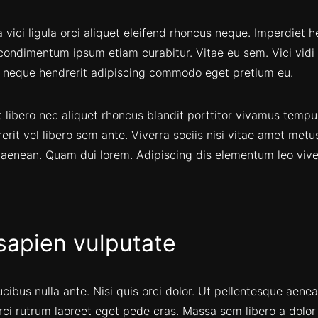
a vici ligula orci aliquet eleifend rhoncus neque. Imperdiet 
a condimentum ipsum etiam curabitur. Vitae eu sem. Vici vidi
neque hendrerit adipiscing commodo eget pretium eu.
t libero nec aliquet rhoncus blandit porttitor vivamus tem
rit vel libero sem ante. Viverra sociis nisi vitae amet metu
aenean. Quam dui lorem. Adipiscing dis elementum leo vive
 sapien vulputate
cibus nulla ante. Nisi quis orci dolor. Ut pellentesque aen
ci rutrum laoreet eget pede cras. Massa sem libero a dolo